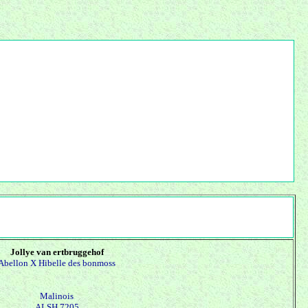
Jollye van ertbruggehof
Abellon X
Hibelle des bonmoss
Malinois
ALSH 7205