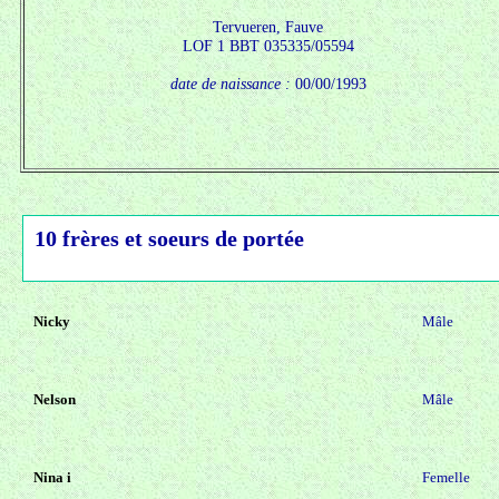
Tervueren, Fauve
LOF 1 BBT 035335/05594
date de naissance :
00/00/1993
10 frères et soeurs de portée
Nicky
Mâle
Nelson
Mâle
Nina i
Femelle