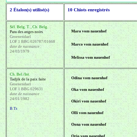
2 Étalon(s) utilisé(s)
10 Chiots enregistrés
Sél. Belg. T. , Ch. Belg.
Mara vom nauenhof
Para des anges noirs
Groenendael
LOF 1 BBG 026787/01668
Marco vom nauenhof
date de naissance :
24/03/1979
Melissa vom nauenhof
Ch. Bel./Int.
Odina vom nauenhof
Tadjik de la paix faite
Groenendael
LOF 1 BBG 029631
Oka vom nauenhof
date de naissance :
24/01/1982
Okiri vom nauenhof
B.Tr.
Olli vom nauenhof
Oona vom nauenhof
Orio vom nauenhof