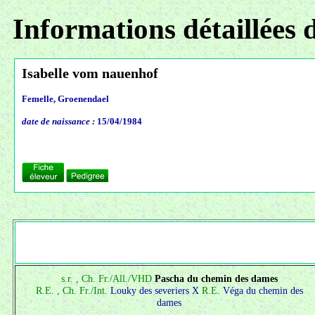
Informations détaillées 
Isabelle vom nauenhof
Femelle, Groenendael
date de naissance :
15/04/1984
s.r. , Ch. Fr./All./VHD
Pascha du chemin des dames
R.E. , Ch. Fr./Int.
Louky des severiers X
R.E.
Véga du chemin des
dames