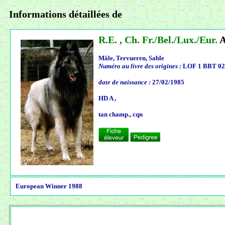
Informations détaillées de
R.E. , Ch. Fr./Bel./Lux./Eur.
A
Mâle, Tervueren, Sable
Numéro au livre des origines :
LOF 1 BBT 02
date de naissance :
27/02/1985
HD A ,
tan champ., cqn
European Winner 1988