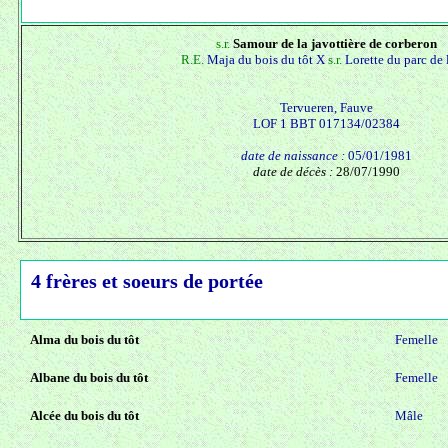
s.r.
Samour de la javottière de corberon
R.E.
Maja du bois du tôt X
s.r.
Lorette du parc de 
Tervueren, Fauve
LOF 1 BBT 017134/02384
date de naissance :
05/01/1981
date de décès :
28/07/1990
4 frères et soeurs de portée
Alma du bois du tôt
Femelle
Albane du bois du tôt
Femelle
Alcée du bois du tôt
Mâle