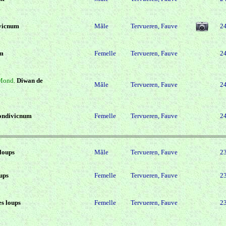
vicnum
Mâle
Tervueren, Fauve
2
um
Femelle
Tervueren, Fauve
2
./Mond.
Diwan de
Mâle
Tervueren, Fauve
2
condivicnum
Femelle
Tervueren, Fauve
2
loups
Mâle
Tervueren, Fauve
2
ups
Femelle
Tervueren, Fauve
2
s loups
Femelle
Tervueren, Fauve
2