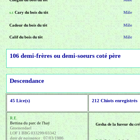
s.r.
Cary du bois du tôt
Mâle
Cadour du bois du tôt
Mâle
Calif du bois du tôt
Mâle
106 demi-frères ou demi-soeurs coté père
Descendance
45 Lice(s)
212 Chiots enregistrés
R.E.
Bettina du parc de l'haÿ
Gesha de la fureur du cr
Groenendael
LOF 1 BBG 033299/03342
date de naissance :
07/03/1986