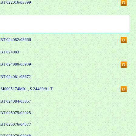
BBT 022016/03399
BBT 024082/03666
BBT 024083
BBT 024080/03939
BBT 024081/03672
M0095174M01 , S-24489/91 T
BBT 024084/03857
BBT 025075/03925
BBT 025076/04577
BBT 025078/03948