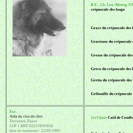
R.E. , Ch. Lux./Moneg./
crépuscule des loups
Grace du crépuscule des 
Gracieuse du crépuscule 
Grease du crépuscule des
Greco du crépuscule des 
Gretta du crépuscule des
Gribouille du crépuscule 
Exc.
Aida du clos du cher
1er Choix
Caid de Condi
Tervueren, Fauve
LOF 1 BBT 022519/03616
date de naissance :
22/05/1985