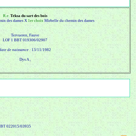
R.e.
Teksa du sart des bois
emin des dames X
1er choix
Mirbelle du chemin des dames
Tervueren, Fauve
LOF 1 BBT 019306/02907
date de naissance :
13/11/1982
Dys A ,
BBT 022015/03935