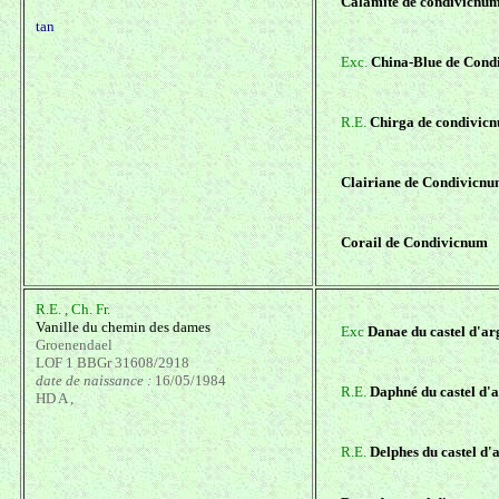
Calamite de condivicnu
tan
Exc.
China-Blue de Cond
R.E.
Chirga de condivic
Clairiane de Condivicn
Corail de Condivicnum
R.E. , Ch. Fr.
Vanille du chemin des dames
Exc
Danae du castel d'ar
Groenendael
LOF 1 BBGr 31608/2918
date de naissance :
16/05/1984
R.E.
Daphné du castel d'
HD A ,
R.E.
Delphes du castel d'