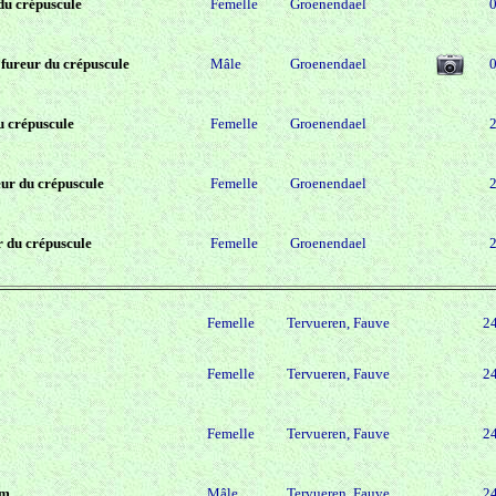
 du crépuscule
Femelle
Groenendael
 fureur du crépuscule
Mâle
Groenendael
u crépuscule
Femelle
Groenendael
eur du crépuscule
Femelle
Groenendael
ur du crépuscule
Femelle
Groenendael
Femelle
Tervueren, Fauve
2
Femelle
Tervueren, Fauve
2
Femelle
Tervueren, Fauve
2
um
Mâle
Tervueren, Fauve
2