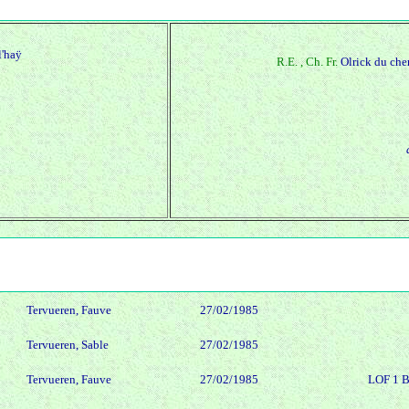
l'haÿ
R.E. , Ch. Fr.
Olrick du ch
Tervueren, Fauve
27/02/1985
Tervueren, Sable
27/02/1985
Tervueren, Fauve
27/02/1985
LOF 1 