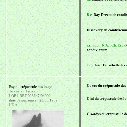
R.e.
Day Dreem de condi
Discovery de condivicn
s.r. , R.S. , R.A. , Ch. Esp
condivicnum
1er Choix
Doriebeth de 
Garou du crépuscule des 
Esy du crépuscule des loups
Tervueren, Fauve
LOF 1 BBT 028647/04902
Gini du crépuscule des lo
date de naissance :
23/06/1989
HD A ,
Glwadys du crépuscule de