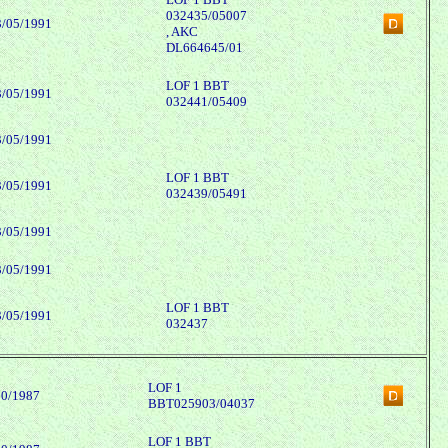
032435/05007
3/05/1991
, AKC
DL664645/01
LOF 1 BBT
3/05/1991
032441/05409
3/05/1991
LOF 1 BBT
3/05/1991
032439/05491
3/05/1991
3/05/1991
LOF 1 BBT
3/05/1991
032437
LOF 1
10/1987
BBT025903/04037
LOF 1 BBT