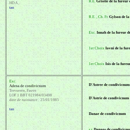
R.E.
Griotte de la fureur
HD A ,
tan
R.E. , Ch. Fr.
Gylson de la
Exc.
Innah de la fureur d
1er Choix
Iovni de la fur
1er Choix
Isis de la fure
Exc.
D'Astree de condivicnum
Adena de condivicnum
Tervueren, Fauve
LOF 1 BBT 021984/03498
D'Astrie de condivicnum
date de naissance :
25/01/1985
tan
Danae de condivicnum
s.r.
Danaos de condivicn