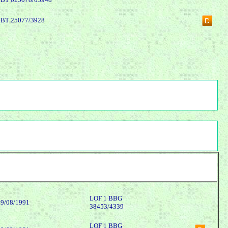
BBT 25077/3928
LOF 1 BBG
09/08/1991
38453/4339
LOF 1 BBG