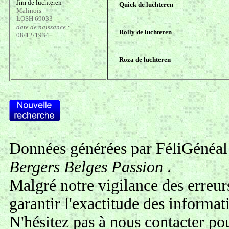
Jim de luchteren
Quick de luchteren
Malinois
LOSH 69033
date de naissance :
Rolly de luchteren
08/12/1934
Roza de luchteren
Données générées par FéliGénéal 
Bergers Belges Passion
.
Malgré notre vigilance des erreur
garantir l'exactitude des informa
N'hésitez pas à
nous contacter
pou