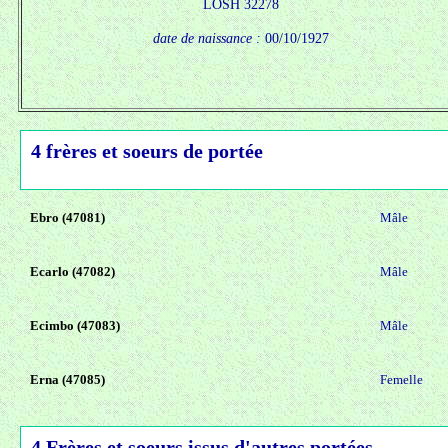
LOSH 32278
date de naissance :
00/10/1927
4 frères et soeurs de portée
Ebro (47081)
Mâle
Ecarlo (47082)
Mâle
Ecimbo (47083)
Mâle
Erna (47085)
Femelle
4 Frères et soeurs issus d'autres portées